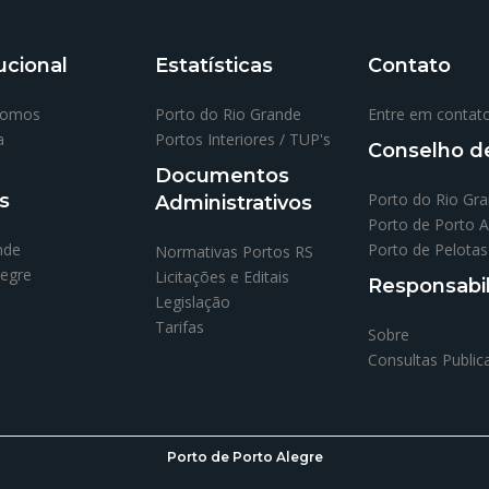
ucional
Estatísticas
Contato
Somos
Porto do Rio Grande
Entre em contat
a
Portos Interiores / TUP's
Conselho de
Documentos
s
Porto do Rio Gr
Administrativos
Porto de Porto A
nde
Porto de Pelotas
Normativas Portos RS
legre
Licitações e Editais
Responsabi
Legislação
Tarifas
Sobre
Consultas Public
Porto de Porto Alegre