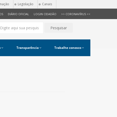
rmação
Legislação
Canais
OS
DIÁRIO OFICIAL
LOGIN CIDADÃO
>> CORONAVÍRUS <<
Pesquisar
o
Transparência
Trabalhe conosco