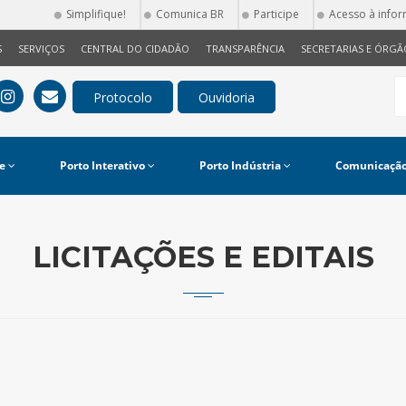
Simplifique!
Comunica BR
Participe
Acesso à info
S
SERVIÇOS
CENTRAL DO CIDADÃO
TRANSPARÊNCIA
SECRETARIAS E ÓRGÃ
e
Porto Interativo
Porto Indústria
Comunicaçã
LICITAÇÕES E EDITAIS