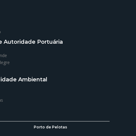
o
 Autoridade Portuária
ande
legre
lidade Ambiental
as
Porto de Pelotas