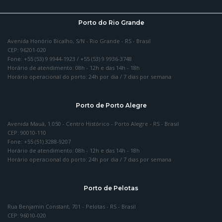
Porto do Rio Grande
Avenida Honório Bicalho, S/N - Rio Grande - RS - Brasil
CEP: 96201-020
Fone: +55 (53) 9 9944-1923 / +55 (53) 9 9936-3748
Horário de atendimento: 08h - 12h e das 14h - 18h
Horário operacional do porto: 24h por dia / 7 dias por semana
Porto de Porto Alegre
Avenida Mauá, 1.050 - Centro Histórico - Porto Alegre - RS - Brasil
CEP: 90010-110
Fone: +55 (51) 3288-9207
Horário de atendimento: 08h - 12h e das 14h - 18h
Horário operacional do porto: 24h por dia / 7 dias por semana
Porto de Pelotas
Rua Benjamin Constant, 701 - Pelotas - RS - Brasil
CEP: 96010-020