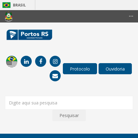
BRASIL
Simplifique!
•••
Comunica BR
Participe
Acesso à informação
Legislação
Canais
Pesquisar