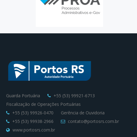
Guarda Portuária
+55 (53) 99921-6713
Fiscalização de Operações Portuárias
+55 (53) 99926-0470
Gerência de Ouvidoria
+55 (53) 99938-2966
contato@portosrs.com.br
www.portosrs.com.br