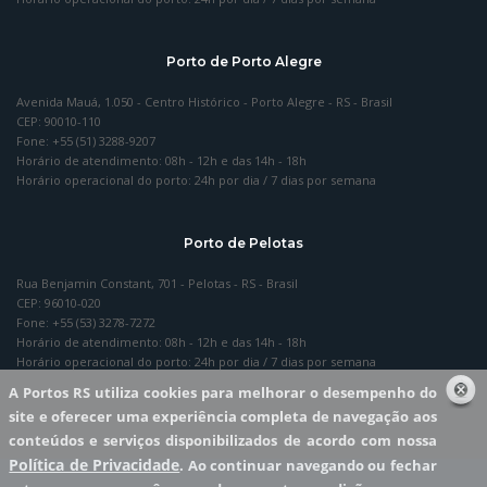
Porto de Porto Alegre
Avenida Mauá, 1.050 - Centro Histórico - Porto Alegre - RS - Brasil
CEP: 90010-110
Fone: +55 (51) 3288-9207
Horário de atendimento: 08h - 12h e das 14h - 18h
Horário operacional do porto: 24h por dia / 7 dias por semana
Porto de Pelotas
Rua Benjamin Constant, 701 - Pelotas - RS - Brasil
CEP: 96010-020
Fone: +55 (53) 3278-7272
Horário de atendimento: 08h - 12h e das 14h - 18h
Horário operacional do porto: 24h por dia / 7 dias por semana
A Portos RS utiliza cookies para melhorar o desempenho do
site e oferecer uma experiência completa de navegação aos
conteúdos e serviços disponibilizados de acordo com nossa
Política de Privacidade
. Ao continuar navegando ou fechar