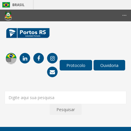
BRASIL
Simplifique!
•••
Comunica BR
Participe
Acesso à informação
Legislação
Canais
Pesquisar