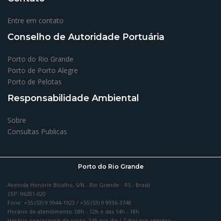
Entre em contato
Conselho de Autoridade Portuária
Porto do Rio Grande
Porto de Porto Alegre
Porto de Pelotas
Responsabilidade Ambiental
Sobre
Consultas Publicas
Porto do Rio Grande
Avenida Honório Bicalho, S/N - Rio Grande - RS - Brasil
CEP: 96201-020
Fone: +55 (53) 9 9944-1923 / +55 (53) 9 9936-3748
Horário de atendimento: 08h - 12h e das 14h - 18h
Horário operacional do porto: 24h por dia / 7 dias por semana