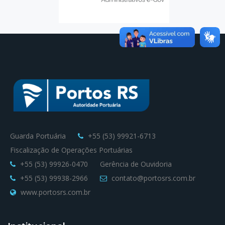
Guarda Portuária
+55 (53) 99921-6713
Fiscalização de Operações Portuárias
+55 (53) 99926-0470
Gerência de Ouvidoria
+55 (53) 99938-2966
contato@portosrs.com.br
www.portosrs.com.br