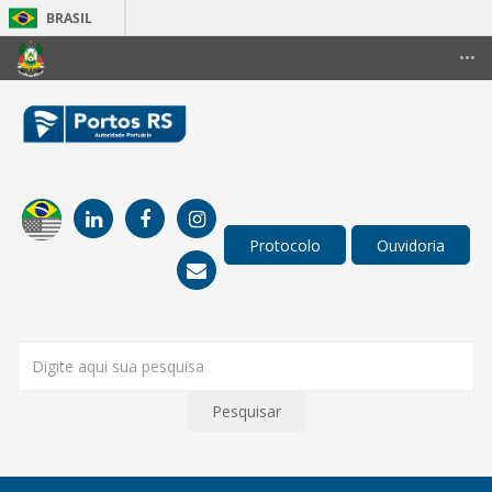
BRASIL
Simplifique!
•••
Comunica BR
Participe
Acesso à informação
Legislação
Canais
Pesquisar