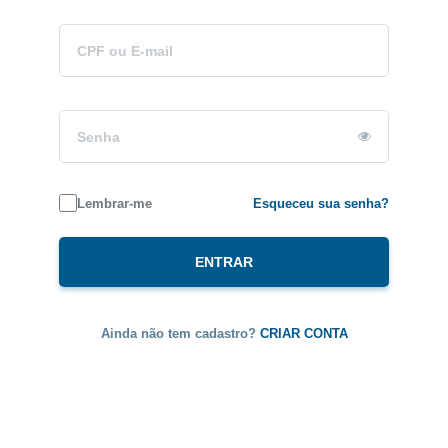
CPF
ou
E-
mail
Senha
Lembrar-me
Esqueceu sua senha?
ENTRAR
Ainda não tem cadastro?
CRIAR CONTA