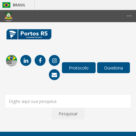
BRASIL
Simplifique!
•••
Comunica BR
Participe
Acesso à informação
Legislação
Canais
Pesquisar