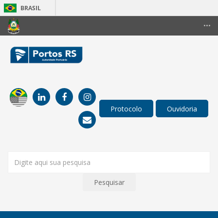
BRASIL
Simplifique!
•••
Comunica BR
Participe
Acesso à informação
Legislação
Canais
Pesquisar