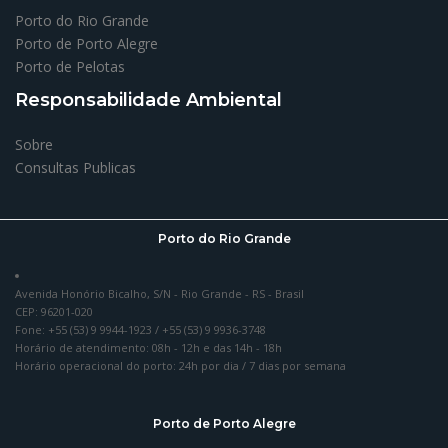
Porto do Rio Grande
Porto de Porto Alegre
Porto de Pelotas
Responsabilidade Ambiental
Sobre
Consultas Publicas
Porto do Rio Grande
Avenida Honório Bicalho, S/N - Rio Grande - RS - Brasil
CEP: 96201-020
Fone: +55 (53) 9 9944-1923 / +55 (53) 9 9936-3748
Horário de atendimento: 08h - 12h e das 14h - 18h
Horário operacional do porto: 24h por dia / 7 dias por semana
Porto de Porto Alegre