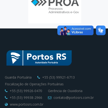
Guarda Portuária
+55 (53) 99921-6713
Fiscalização de Operações Portuárias
+55 (53) 99926-0470
Gerência de Ouvidoria
+55 (53) 99938-2966
contato@portosrs.com.br
www.portosrs.com.br