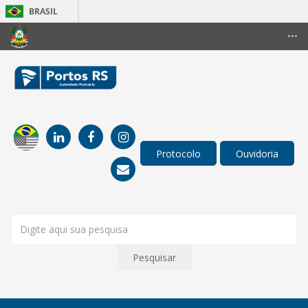
BRASIL
Simplifique!
•••
Comunica BR
Participe
Acesso à informação
Legislação
Canais
Pesquisar