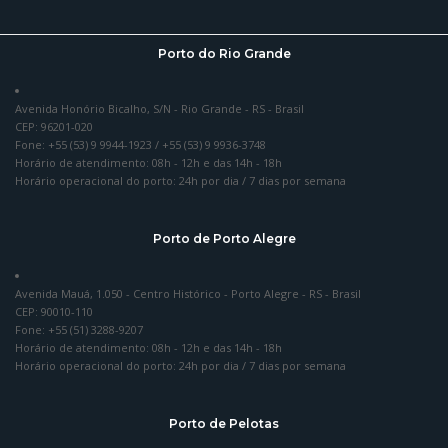
Porto do Rio Grande
Avenida Honório Bicalho, S/N - Rio Grande - RS - Brasil
CEP: 96201-020
Fone: +55 (53) 9 9944-1923 / +55 (53) 9 9936-3748
Horário de atendimento: 08h - 12h e das 14h - 18h
Horário operacional do porto: 24h por dia / 7 dias por semana
Porto de Porto Alegre
Avenida Mauá, 1.050 - Centro Histórico - Porto Alegre - RS - Brasil
CEP: 90010-110
Fone: +55 (51) 3288-9207
Horário de atendimento: 08h - 12h e das 14h - 18h
Horário operacional do porto: 24h por dia / 7 dias por semana
Porto de Pelotas